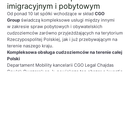
imigracyjnym i pobytowym
Od ponad 10 lat spółki wchodzące w skład
CGO
Group
świadczą kompleksowe usługi między innymi
w zakresie spraw pobytowych i obywatelskich
cudzoziemców zarówno przyjeżdżających na terytorium
Rzeczypospolitej Polskiej, jak i już przebywającym na
terenie naszego kraju.
Kompleksowa obsługa cudzoziemców na terenie całej
Polski
Departament Mobility kancelarii CGO Legal Chajdas
Gawlak Owczarek sp. k. powiększa ten obszar o kwestie
szeroko rozumianej pomocy w relokacji cudzoziemców
mając na uwadze potrzebę odciążania, już i tak
przeładowanych zadaniami, działów HR korporacji.
Jesteśmy przewodnikami w świecie prawa
imigracyjnego i pobytowego w Polsce
Z ponad dekadą doświadczenia, nasz dział Mobility
stanowi krajową czołówkę w zakresie obsługi
cudzoziemców, zapewniając wszechstronne wsparcie
prawne oraz administracyjne dla działów HR korporacji