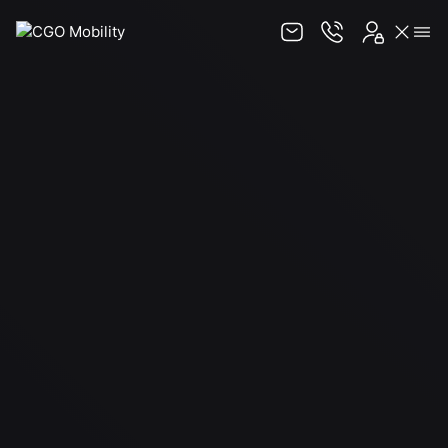
Zespół
Jak działamy
Publikacje
Usługi
Reprezentacja w postępowaniach pobytowych
Kompleksowa asysta w relokacji pracowników
Doraźna pomoc w organizacji pobytu
cudzoziemców na terytorium RP
Monitorowanie legalności pobytu
cudzoziemców
Pomoc w uzyskaniu numeru PESEL dla