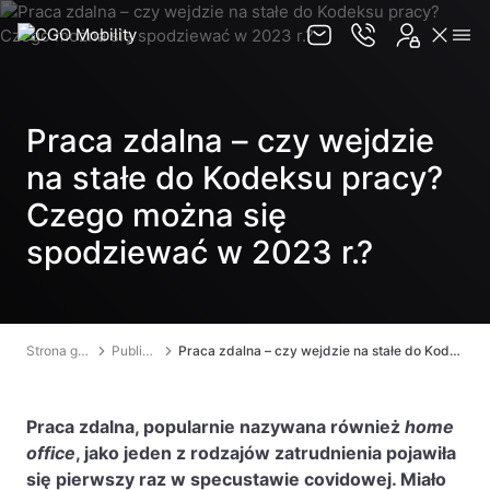
Zespół
Praca zdalna – czy wejdzie
Jak działamy
na stałe do Kodeksu pracy?
Publikacje
Czego można się
Usługi
spodziewać w 2023 r.?
Reprezentacja w postępowaniach pobytowych
Kompleksowa asysta w relokacji pracowników
Strona główna
Publikacje
Praca zdalna – czy wejdzie na stałe do Kodeksu pracy? Czego można się spodziewać w 2023 r.?
Doraźna pomoc w organizacji pobytu
cudzoziemców na terytorium RP
Monitorowanie legalności pobytu
Praca zdalna, popularnie nazywana również
home
cudzoziemców
office
, jako jeden z rodzajów zatrudnienia pojawiła
się pierwszy raz w specustawie covidowej. Miało
Pomoc w uzyskaniu numeru PESEL dla