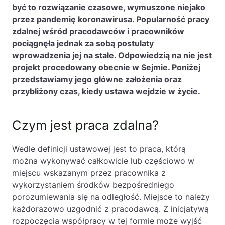
być to rozwiązanie czasowe, wymuszone niejako
cudzoziemców
przez pandemię koronawirusa. Popularność pracy
Uzyskanie obywatelstwa polskiego
zdalnej wśród pracodawców i pracowników
pociągnęła jednak za sobą postulaty
Wsparcie prawne działów HR
wprowadzenia jej na stałe. Odpowiedzią na nie jest
Wymiana zagranicznego prawa jazdy
projekt procedowany obecnie w Sejmie. Poniżej
przedstawiamy jego główne założenia oraz
Legalizacja pracy cudzoziemców w Polsce
przybliżony czas, kiedy ustawa wejdzie w życie.
Kontakt
Czym jest praca zdalna?
Wedle definicji ustawowej jest to praca, którą
można wykonywać całkowicie lub częściowo w
miejscu wskazanym przez pracownika z
PL
EN
wykorzystaniem środków bezpośredniego
porozumiewania się na odległość. Miejsce to należy
każdorazowo uzgodnić z pracodawcą. Z inicjatywą
rozpoczęcia współpracy w tej formie może wyjść