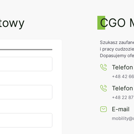
ktowy
CGO M
Szukasz zaufane
i pracy cudzoz
Dopasujemy ofe
Telefon
+48 42 66
Telefon
+48 22 87
E-mail
mobility@