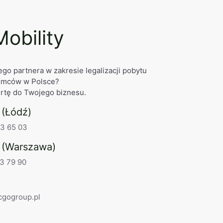
obility
go partnera w zakresie legalizacji pobytu
iemców w Polsce?
rtę do Twojego biznesu.
 (Łódź)
3 65 03
 (Warszawa)
3 79 90
cgogroup.pl